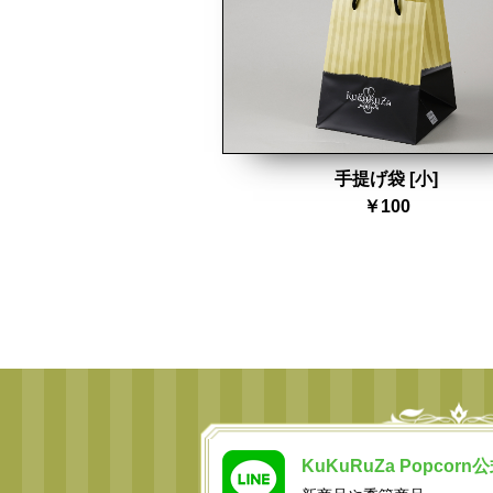
手提げ袋 [小]
￥100
KuKuRuZa Popcorn